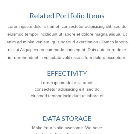
Related Portfolio Items
Lorem ipsum dolor sit amet, consectetur adipisicing elit, sed do
eiusmod tempor incididunt ut labore et dolore magna aliqua. Ut
enim ad minim veniam, quis nostrud exercitation ullamco laboris
nisi ut Aliquip ex ea commodo consequat. Duis aute irure dolor
in reprehenderit in voluptate velit esse cillum dolore excepteur.
EFFECTIVITY
Lorem ipsum dolor sit amet,
consectetur adipisicing elit, sed do
eiusmod tempor incididunt ut labore et
dolore magna aliqua. Ut enim ad minim
veniam, quis nostrud exercitation
ullamco laboris nisi ut aliquip ex ea
DATA STORAGE
commodo consequat. Duis aute irure
Make Your’s site awesome. We have
dolor in reprehenderit in voluptte velit.