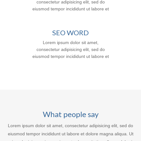
consectetur adipisicing elit, sed do
Lorem ipsum dolor sit amet,
eiusmod tempor incididunt ut labore et
consectetur adipisicing elit, sed do […]
dolore magna aliqua. Ut enim ad minim
veniam, quis nostrud exercitation
ullamco laboris nisi ut aliquip ex ea
SEO WORD
commodo consequat. Duis aute irure
Lorem ipsum dolor sit amet,
dolor in reprehenderit in voluptte velit.
consectetur adipisicing elit, sed do
Lorem ipsum dolor sit amet,
eiusmod tempor incididunt ut labore et
consectetur adipisicing elit, sed do […]
dolore magna aliqua. Ut enim ad minim
veniam, quis nostrud exercitation
ullamco laboris nisi ut aliquip ex ea
commodo consequat. Duis aute irure
dolor in reprehenderit in voluptte velit.
Lorem ipsum dolor sit amet,
consectetur adipisicing elit, sed do […]
What people say
Lorem ipsum dolor sit amet, consectetur adipisicing elit, sed do
eiusmod tempor incididunt ut labore et dolore magna aliqua. Ut